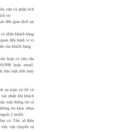
ên cứu và phân tích
ịch vụ
an đến giao dịch tại
n cá nhân khách hàng
 quan đến hành vi vi
ân của khách hàng.
oản hoặc có yêu cầu
201998 hoặc email:
ợc bảo mật trên máy
nh an toàn và chỉ có
ệ xác nhận khi khách
ảo mật thông tin cá
thông tin khác nhau
 ngoài ý muốn.
ồm có: Tên; số điện
 việc vận chuyển và