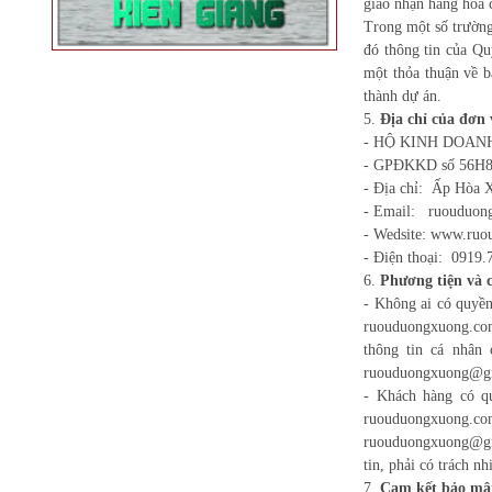
giao nhận hàng hóa 
Trong một số trường 
đó thông tin của Qu
một thỏa thuận về 
thành dự án.
5.
Địa chỉ của đơn 
- HỘ KINH DOAN
- GPĐKKD số 56H80
- Địa chỉ: Ấp Hòa 
- Email: ruouduo
- Wedsite: www.ru
- Điện thoại: 0919
6.
Phương tiện và c
- Không ai có quyền
ruouduongxuong.com
thông tin cá nhân 
ruouduongxuong@g
- Khách hàng có qu
ruouduongxuong.com 
ruouduongxuong@gma
tin, phải có trách n
7.
Cam kết bảo mật