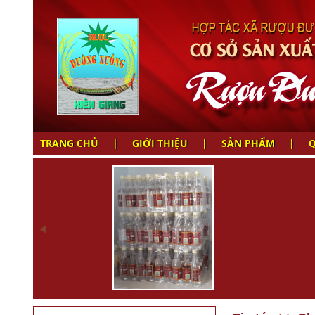
TRANG CHỦ
|
GIỚI THIỆU
|
SẢN PHẨM
|
Q