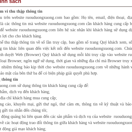
ính sách
m vi thu thập thông tin
ệu trên website ruouduongxuong.com bao gồm: Họ tên, email, điện thoại, địa
 là các thông tin mà website ruouduongxuong.com cần khách hàng cung cấp b
 để website ruouduongxuong.com liên hệ xác nhận khi khách hàng sử dụng dị
 lợi cho cho khách hàng.
hể thu thập thông tin về số lần truy cập, bao gồm số trang Quý khách xem, số 
g tin khác liên quan đến việc kết nối đến website ruouduongxuong.com. Chún
rình duyệt Web (Browser) Quý khách sử dụng mỗi khi truy cập vào website 
 loại Browser, ngôn ngữ sử dụng, thời gian và những địa chỉ mà Browser truy 
 nhiệm thông báo kịp thời cho website ruouduongxuong.com về những hành vi
ảo mật của bên thứ ba để có biện pháp giải quyết phù hợp.
 thông tin
uong.com sử dụng thông tin khách hàng cung cấp để:
phẩm, dịch vụ đến khách hàng;
 địa chỉ khách hàng mua cung cấp;
ng cáo, khuyến mại, gửi thư ngỏ, thư cảm ơn, thông tin về kỹ thuật và bảo
 gửi tin nhắn đến chúng tôi;
t động quảng bá liên quan đến các sản phẩm và dịch vụ của website ruouduon
 về các hoạt động trao đổi thông tin giữa khách hàng và website ruouduongxu
t động giả mạo khách hàng;