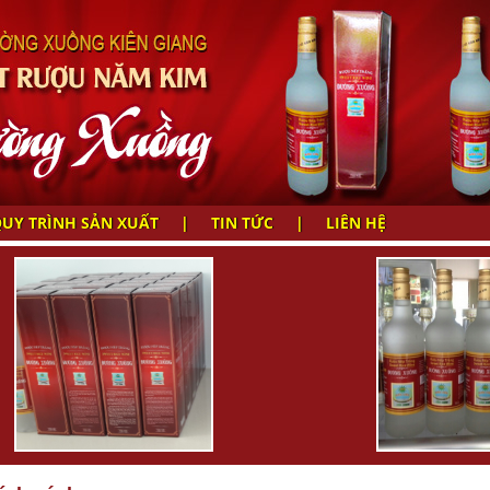
UY TRÌNH SẢN XUẤT
|
TIN TỨC
|
LIÊN HỆ