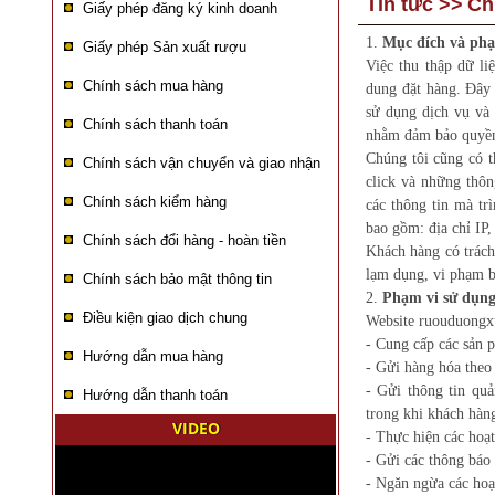
Tin tức
>>
Ch
Giấy phép đăng ký kinh doanh
1.
Mục đích và phạ
Giấy phép Sản xuất rượu
Việc thu thập dữ li
Chính sách mua hàng
dung đặt hàng. Đây
sử dụng dịch vụ và
Chính sách thanh toán
nhằm đảm bảo quyền
Chúng tôi cũng có t
Chính sách vận chuyển và giao nhận
click và những thôn
Chính sách kiểm hàng
các thông tin mà t
bao gồm: địa chỉ IP,
Chính sách đổi hàng - hoàn tiền
Khách hàng có trách
lạm dụng, vi phạm b
Chính sách bảo mật thông tin
2.
Phạm vi sử dụng
Điều kiện giao dịch chung
Website ruouduongx
- Cung cấp các sản 
Hướng dẫn mua hàng
- Gửi hàng hóa theo
- Gửi thông tin quả
Hướng dẫn thanh toán
trong khi khách hàng
VIDEO
- Thực hiện các hoạ
- Gửi các thông báo
- Ngăn ngừa các hoạ