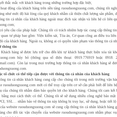
uyết thắc mắc với khách hàng trong những trường hợp đặc biệt;
 hoạt động của khách hàng trên nền tảng ruouduongxuong.com, chúng tôi nghi
ũng như mức độ hài lòng của quý khách nhằm cải thiện chất lượng sản phẩm, d
ng tin cá nhân của khách hàng ngoài mục đích xác nhận và liên hệ có liên qu
uong.com;
có yêu cầu của pháp luật: Chúng tôi có trách nhiệm hợp tác cung cấp thông ti
ơ quan tư pháp bao gồm: Viện kiểm sát, Tòa án, Cơ quan công an điều tra liên
đó của khách hàng. Ngoài ra, không ai có quyền xâm phạm vào thông tin cá nh
ữ thông tin
 Khách hàng sẽ được lưu trữ cho đến khi tự khách hàng thực hiện xóa tài kh
xuong.com hủy bỏ (thông qua số điện thoại: 0919.776919 hoặc 0918. 
il.com). Còn lại trong mọi trường hợp thông tin cá nhân khách hàng sẽ đư
ouduongxuong.com.
 tổ chức có thể tiếp cận được với thông tin cá nhân của khách hàng
hông tin cá nhân khách hàng cung cấp cho chúng tôi trong môi trường vận hà
te ruouduongxuong.com mới có thể truy cập trên cơ sở cần phải biết để liên h
ụ của chúng tôi nhằm đảm bảo quyền lợi cho khách hàng. Chúng tôi cam kết b
 bằng mọi cách thức có thể. Chúng tôi sẽ sử dụng nhiều công nghệ bảo mật 
PCI, SSL… nhằm bảo vệ thông tin này không bị truy lục, sử dụng, hoặc tiết lộ
 của website ruouduongxuong.com sẽ cung cấp thông tin cá nhân khách hàng g
o hàng cho đối tác vận chuyển của website ruouduongxuong.com nhằm phục vụ