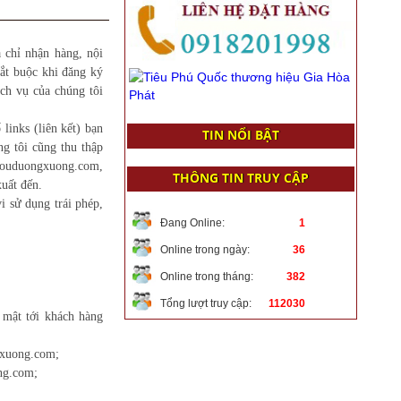
 chỉ nhận hàng, nội
ắt buộc khi đăng ký
ch vụ của chúng tôi
links (liên kết) bạn
TIN NỔI BẬT
g tôi cũng thu thập
ruouduongxuong.com,
THÔNG TIN TRUY CẬP
xuất đến.
 sử dụng trái phép,
Đang Online:
1
Online trong ngày:
36
Online trong tháng:
382
Tổng lượt truy cập:
112030
 mật tới khách hàng
gxuong.com;
ong.com;