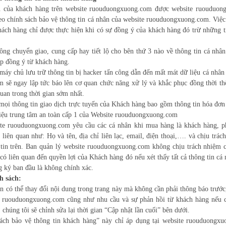
n của khách hàng trên website ruouduongxuong.com được website ruouduon
heo chính sách bảo vệ thông tin cá nhân của website ruouduongxuong.com. Việc
hách hàng chỉ được thực hiện khi có sự đồng ý của khách hàng đó trừ những 
ng chuyển giao, cung cấp hay tiết lộ cho bên thứ 3 nào về thông tin cá nhâ
p đồng ý từ khách hàng.
máy chủ lưu trữ thông tin bị hacker tấn công dẫn đến mất mát dữ liệu cá nhân
sẽ ngay lập tức báo lên cơ quan chức năng xử lý và khắc phục đồng thời th
uan trong thời gian sớm nhất.
 mọi thông tin giao dịch trực tuyến của Khách hàng bao gồm thông tin hóa đơn
liệu trung tâm an toàn cấp 1 của Website ruouduongxuong.com
ite ruouduongxuong.com yêu cầu các cá nhân khi mua hàng là khách hàng, p
 liên quan như: Họ và tên, địa chỉ liên lạc, email, điện thoại,…. và chịu trác
 tin trên. Ban quản lý website ruouduongxuong.com không chịu trách nhiệm 
có liên quan đến quyền lợi của Khách hàng đó nếu xét thấy tất cả thông tin cá
g ký ban đầu là không chính xác.
h sách:
àn có thể thay đổi nội dung trong trang này mà không cần phải thông báo trước
e ruouduongxuong.com cũng như nhu cầu và sự phản hồi từ khách hàng nếu c
 chúng tôi sẽ chỉnh sửa lại thời gian “Cập nhật lần cuối” bên dưới.
ách bảo vệ thông tin khách hàng” này chỉ áp dụng tại website ruouduongx