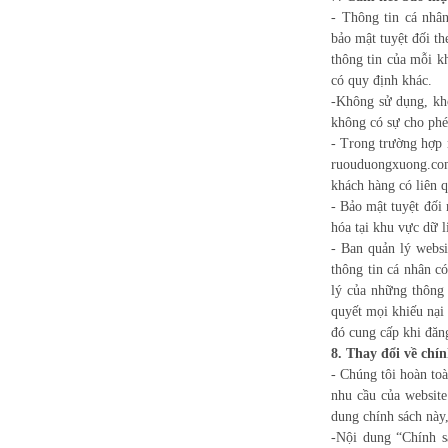
- Thông tin cá nhâ
bảo mật tuyệt đối t
thông tin của mỗi k
có quy định khác.
-Không sử dụng, khô
không có sự cho phé
- Trong trường hợp 
ruouduongxuong.com 
khách hàng có liên q
- Bảo mật tuyệt đối
hóa tại khu vực dữ 
- Ban quản lý webs
thông tin cá nhân có
lý của những thông
quyết mọi khiếu nại 
đó cung cấp khi đăn
8. Thay đổi về chín
- Chúng tôi hoàn to
nhu cầu của websit
dung chính sách này,
-Nội dung “Chính s