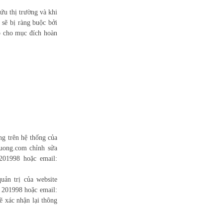
ứu thị trường và khi
 sẽ bị ràng buộc bởi
p cho mục đích hoàn
ng trên hệ thống của
uong.com chỉnh sửa
201998 hoặc email:
uản trị của website
 201998 hoặc email:
 xác nhận lại thông