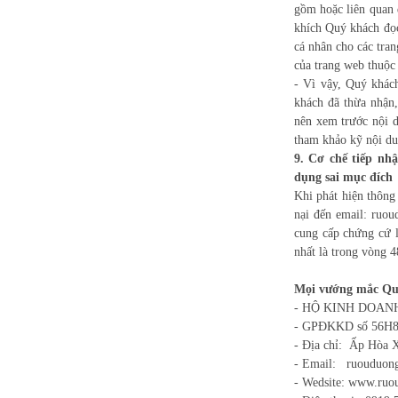
gồm hoặc liên quan 
khích Quý khách đọc
cá nhân cho các tra
của trang web thuộc
- Vì vậy, Quý khác
khách đã thừa nhận,
nên xem trước nội d
tham khảo kỹ nội du
9.
Cơ chế tiếp nhậ
dụng sai mục đích
Khi phát hiện thông
nại đến email: ruo
cung cấp chứng cứ l
nhất là trong vòng 4
Mọi vướng mắc Quý
- HỘ KINH DOAN
- GPĐKKD số 56H80
- Địa chỉ: Ấp Hòa 
- Email: ruouduo
- Wedsite: www.ru