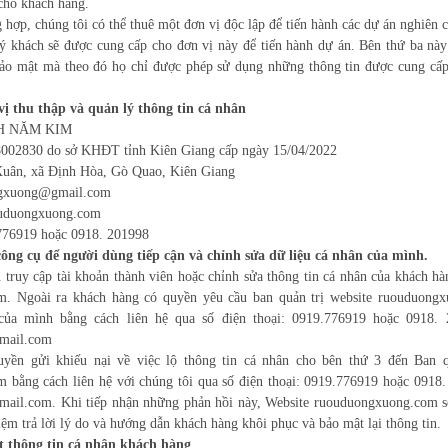
cho khách hàng.
hợp, chúng tôi có thể thuê một đơn vị độc lập để tiến hành các dự án nghiên c
ý khách sẽ được cung cấp cho đơn vị này để tiến hành dự án. Bên thứ ba này
bảo mật mà theo đó họ chỉ được phép sử dụng những thông tin được cung cấ
vị thu thập và quản lý thông tin cá nhân
H NĂM KIM
02830 do sở KHĐT tỉnh Kiên Giang cấp ngày 15/04/2022
Xuân, xã Định Hòa, Gò Quao, Kiên Giang
ngxuong@gmail.com
ouduongxuong.com
.776919 hoặc 0918. 201998
ông cụ để người dùng tiếp cận và chỉnh sửa dữ liệu cá nhân của mình.
 truy cập tài khoản thành viên hoặc chỉnh sửa thông tin cá nhân của khách hà
. Ngoài ra khách hàng có quyền yêu cầu ban quản trị website ruouduongx
của mình bằng cách liên hệ qua số điện thoại: 0919.776919 hoặc 0918. 
mail.com
yền gửi khiếu nại về việc lộ thông tin cá nhân cho bên thứ 3 đến Ban q
bằng cách liên hệ với chúng tôi qua số điện thoại: 0919.776919 hoặc 0918.
il.com. Khi tiếp nhận những phản hồi này, Website ruouduongxuong.com sẽ
hiệm trả lời lý do và hướng dẫn khách hàng khôi phục và bảo mật lại thông tin.
 thông tin cá nhân khách hàng