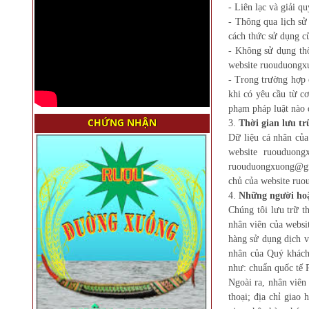
- Liên lạc và giải q
- Thông qua lịch sử
cách thức sử dụng c
- Không sử dụng thô
website ruouduongx
- Trong trường hợp 
khi có yêu cầu từ c
phạm pháp luật nào 
CHỨNG NHẬN
3.
Thời gian lưu tr
Dữ liệu cá nhân của
website ruouduong
ruouduongxuong@gma
chủ của website ru
4.
Những người hoặc
Chúng tôi lưu trữ t
nhân viên của websi
hàng sử dụng dịch v
nhân của Quý khách
như: chuẩn quốc tế 
Ngoài ra, nhân viên
thoại; địa chỉ gia