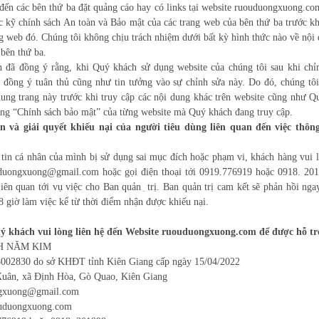
đến các bên thứ ba đặt quảng cáo hay có links tại website ruouduongxuong.c
 kỹ chính sách An toàn và Bảo mật của các trang web của bên thứ ba trước kh
ng web đó. Chúng tôi không chịu trách nhiệm dưới bất kỳ hình thức nào về nội 
 bên thứ ba.
h đã đồng ý rằng, khi Quý khách sử dụng website của chúng tôi sau khi chỉ
 đồng ý tuân thủ cũng như tin tưởng vào sự chỉnh sửa này. Do đó, chúng tô
ung trang này trước khi truy cập các nội dung khác trên website cũng như Q
ng “Chính sách bảo mật” của từng website mà Quý khách đang truy cập.
n và giải quyết khiếu nại của người tiêu dùng liên quan đến việc thông
 tin cá nhân của mình bị sử dụng sai mục đích hoặc phạm vi, khách hàng vui 
uduongxuong@gmail.com hoặc gọi điện thoại tới 0919.776919 hoặc 0918. 201
iên quan tới vụ việc cho Ban quản ̣ trị. Ban quản trị cam kết sẽ phản hồi ng
8 giờ làm việc kể từ thời điểm nhận được khiếu nại.
 khách vui lòng liên hệ đến Website
ruouduongxuong.com
để được hỗ tr
H NĂM KIM
02830 do sở KHĐT tỉnh Kiên Giang cấp ngày 15/04/2022
Xuân, xã Định Hòa, Gò Quao, Kiên Giang
ngxuong@gmail.com
ouduongxuong.com