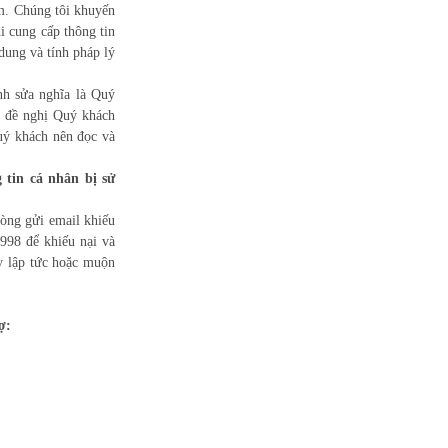
om. Chúng tôi khuyến
i cung cấp thông tin
dung và tính pháp lý
nh sửa nghĩa là Quý
i đề nghị Quý khách
uý khách nên đọc và
 tin cá nhân bị sử
lòng gửi email khiếu
998 để khiếu nại và
ay lập tức hoặc muộn
ợ: