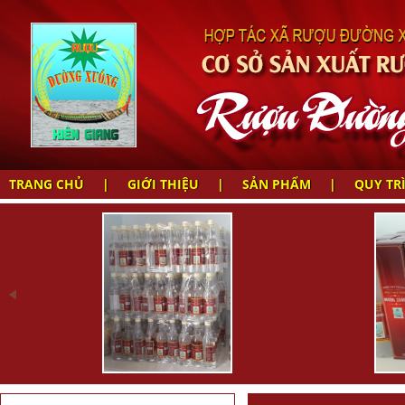
TRANG CHỦ
|
GIỚI THIỆU
|
SẢN PHẨM
|
QUY TR