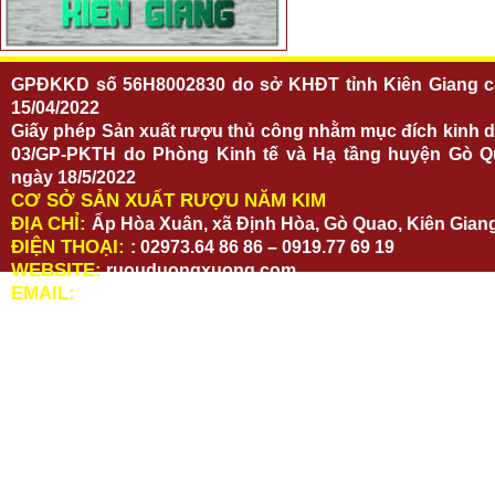
GPĐKKD số 56H8002830 do sở KHĐT tỉnh Kiên Giang c
15/04/2022
Giấy phép Sản xuất rượu thủ công nhằm mục đích kinh 
03/GP-PKTH do Phòng Kinh tế và Hạ tầng huyện Gò Q
ngày 18/5/2022
CƠ SỞ SẢN XUẤT RƯỢU NĂM KIM
ĐỊA CHỈ:
Ấp Hòa Xuân, xã Định Hòa, Gò Quao, Kiên Gian
ĐIỆN THOẠI:
: 02973.64 86 86 – 0919.77 69 19
WEBSITE:
ruouduongxuong.com
EMAIL:
ruouduongxuong@gmail.com