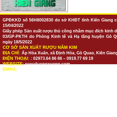
GPĐKKD số 56H8002830 do sở KHĐT tỉnh Kiên Giang c
15/04/2022
Giấy phép Sản xuất rượu thủ công nhằm mục đích kinh 
03/GP-PKTH do Phòng Kinh tế và Hạ tầng huyện Gò Q
ngày 18/5/2022
CƠ SỞ SẢN XUẤT RƯỢU NĂM KIM
ĐỊA CHỈ:
Ấp Hòa Xuân, xã Định Hòa, Gò Quao, Kiên Gian
ĐIỆN THOẠI:
: 02973.64 86 86 – 0919.77 69 19
WEBSITE:
ruouduongxuong.com
EMAIL:
ruouduongxuong@gmail.com