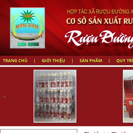
TRANG CHỦ
|
GIỚI THIỆU
|
SẢN PHẨM
|
QUY TR