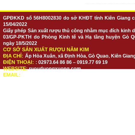
GPĐKKD số 56H8002830 do sở KHĐT tỉnh Kiên Giang c
15/04/2022
Giấy phép Sản xuất rượu thủ công nhằm mục đích kinh 
03/GP-PKTH do Phòng Kinh tế và Hạ tầng huyện Gò Q
ngày 18/5/2022
CƠ SỞ SẢN XUẤT RƯỢU NĂM KIM
ĐỊA CHỈ:
Ấp Hòa Xuân, xã Định Hòa, Gò Quao, Kiên Gian
ĐIỆN THOẠI:
: 02973.64 86 86 – 0919.77 69 19
WEBSITE:
ruouduongxuong.com
EMAIL:
ruouduongxuong@gmail.com