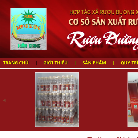
TRANG CHỦ
|
GIỚI THIỆU
|
SẢN PHẨM
|
QUY TR